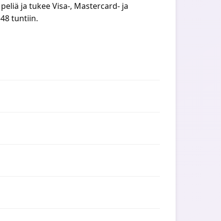
 peliä ja tukee Visa-, Mastercard- ja
48 tuntiin.