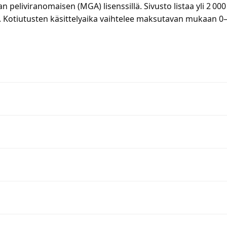
n peliviranomaisen (MGA) lisenssillä. Sivusto listaa yli 2 000
a. Kotiutusten käsittelyaika vaihtelee maksutavan mukaan 0–