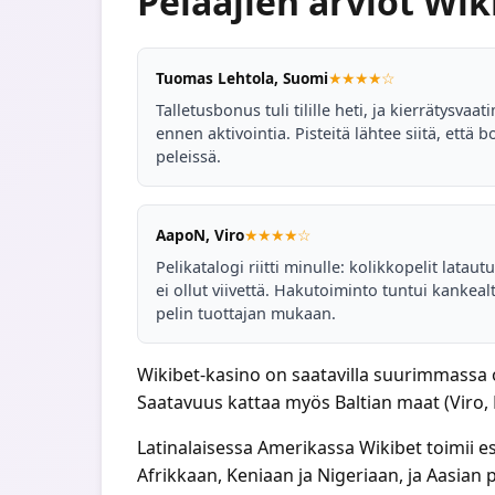
Pelaajien arviot Wik
Tuomas Lehtola, Suomi
★★★★☆
Talletusbonus tuli tilille heti, ja kierrätysvaat
ennen aktivointia. Pisteitä lähtee siitä, että 
peleissä.
AapoN, Viro
★★★★☆
Pelikatalogi riitti minulle: kolikkopelit lataut
ei ollut viivettä. Hakutoiminto tuntui kankealt
pelin tuottajan mukaan.
Wikibet-kasino on saatavilla suurimmassa 
Saatavuus kattaa myös Baltian maat (Viro, L
Latinalaisessa Amerikassa Wikibet toimii e
Afrikkaan, Keniaan ja Nigeriaan, ja Aasian p