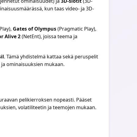
aajennetut ominaisuudet) ja
3D-slotit
(3D-
minaisuusmäärässä, kun taas video- ja 3D-
Play),
Gates of Olympus
(Pragmatic Play),
r Alive 2
(NetEnt), joissa teema ja
il
. Tämä yhdistelmä kattaa sekä peruspelit
man ja ominaisuuksien mukaan.
seuraavan pelikierroksen nopeasti. Pääset
uksien, volatiliteetin ja teemojen mukaan.