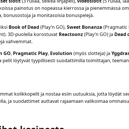
set slotit
(3 rullaa, selkeä linjapeli),
videoslotit
(5 rullaa, l
assikoissa painotus on nopeassa kierrossa ja pienemmässä o
, bonusostoja ja monitasoisia bonuspelejä.
iksi
Book of Dead
(Play’n GO),
Sweet Bonanza
(Pragmatic 
nt). 3D-puolella korostuvat
Reactoonz
(Play’n GO) ja
Dead o
lejä vahvemmat.
’n GO
,
Pragmatic Play
,
Evolution
(myös slotteja) ja
Yggdras
 pelit löytyvät tyypillisesti suodattimilla toimittajan, tee
immat kolikkopelit ja nostaa esiin uutuuksia, jotta löydät 
sella, ja suodattimet auttavat rajaamaan valikoimaa ominaisu